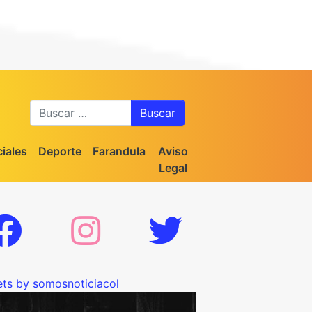
Buscar
iales
Deporte
Farandula
Aviso
Legal
ts by somosnoticiacol