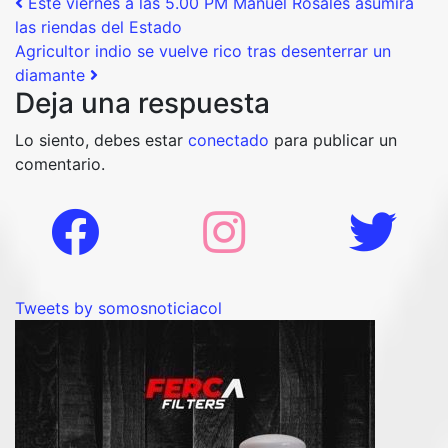
Post navigation
Este viernes a las 5.00 PM Manuel Rosales asumirá
las riendas del Estado
Agricultor indio se vuelve rico tras desenterrar un
diamante
Deja una respuesta
Lo siento, debes estar
conectado
para publicar un
comentario.
Tweets by somosnoticiacol