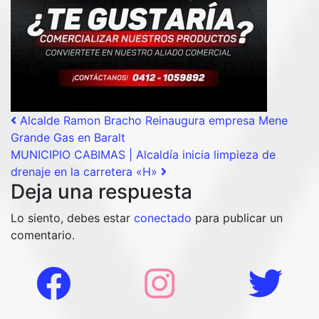
Post navigation
Alcalde Ramon Bracho Reinaugura empresa Mene
Grande Gas en Baralt
MUNICIPIO CABIMAS | Alcaldía inicia limpieza de
drenaje en la carretera «H»
Deja una respuesta
Lo siento, debes estar
conectado
para publicar un
comentario.