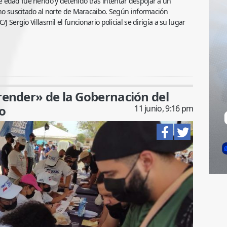
 edad fue herido y detenido tras intentar despojar a un
echo suscitado al norte de Maracaibo. Según información
J Sergio Villasmil el funcionario policial se dirigía a su lugar
ender» de la Gobernación del
o
11 junio, 9:16 pm