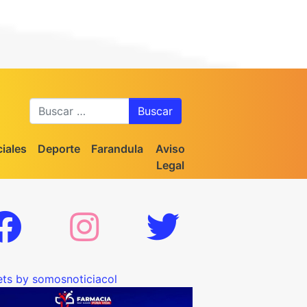
Buscar
iales
Deporte
Farandula
Aviso
Legal
ts by somosnoticiacol