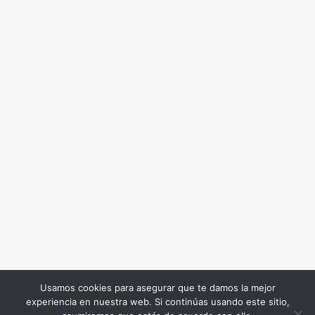
Usamos cookies para asegurar que te damos la mejor
experiencia en nuestra web. Si continúas usando este sitio,
Todos los Derechos Reservados. Somos Noticia COL