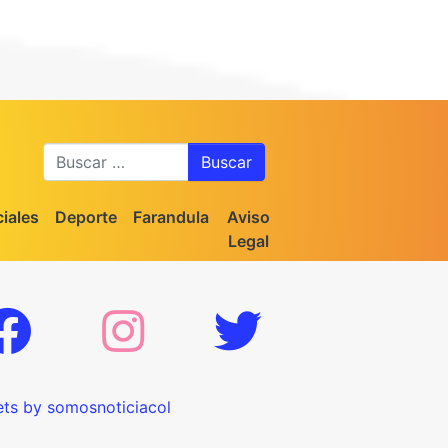
Buscar
iales
Deporte
Farandula
Aviso
Legal
ts by somosnoticiacol