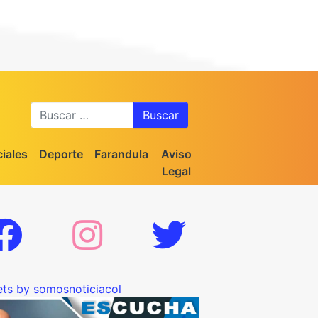
Buscar
iales
Deporte
Farandula
Aviso
Legal
ts by somosnoticiacol