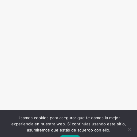
Usamos cookies para asegurar que te damos la mejor
experiencia en nuestra web. Si continúas usando este sitio,
Todos los Derechos Reservados. Somos Noticia COL
asumiremos que estás de acuerdo con ello.
© 2026 |
Terminos y condiciones
|
Politica de