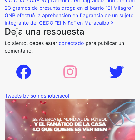
Post navigation
CIUDAD OJEDA | Detenido en flagrancia hombre con
23 gramos de presunta droga en el barrio “El Milagro”
GNB efectuó la aprehensión en flagrancia de un sujeto
integrante del GEDO “El Niño” en Maracaibo
Deja una respuesta
Lo siento, debes estar
conectado
para publicar un
comentario.
Tweets by somosnoticiacol