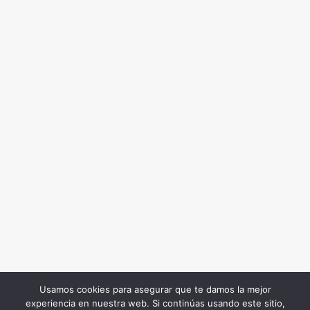
Usamos cookies para asegurar que te damos la mejor
experiencia en nuestra web. Si continúas usando este sitio,
Todos los Derechos Reservados. Somos Noticia COL