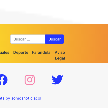
Buscar
iales
Deporte
Farandula
Aviso
Legal
ts by somosnoticiacol