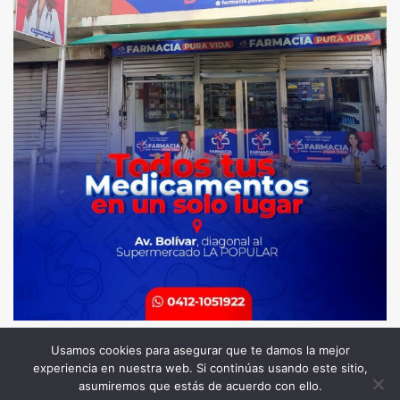
Usamos cookies para asegurar que te damos la mejor
experiencia en nuestra web. Si continúas usando este sitio,
Todos los Derechos Reservados. Somos Noticia COL
asumiremos que estás de acuerdo con ello.
© 2026 |
Terminos y condiciones
|
Politica de