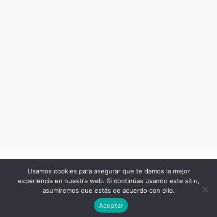
Usamos cookies para asegurar que te damos la mejor
experiencia en nuestra web. Si continúas usando este sitio,
Todos los Derechos Reservados. Somos Noticia COL
asumiremos que estás de acuerdo con ello.
© 2026 |
Terminos y condiciones
|
Politica de
Aceptar
privacidad