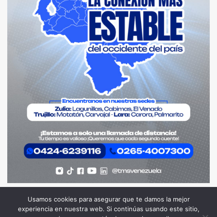
Usamos cookies para asegurar que te damos la mejor
experiencia en nuestra web. Si continúas usando este sitio,
Todos los Derechos Reservados. Somos Noticia COL