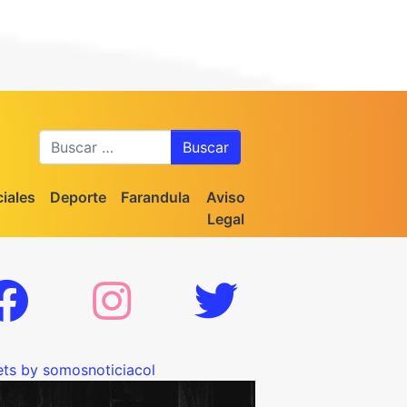
Buscar
iales
Deporte
Farandula
Aviso
Legal
ts by somosnoticiacol