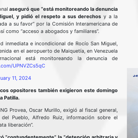
onal
aseguró que “está monitoreando la denuncia
iguel, y pidió el respeto a sus derechos
y a la
ada a su favor” por la Comisión Interamericana de
sí como “acceso a abogados y familiares”.
tad inmediata e incondicional de Rocío San Miguel,
nida en el aeropuerto de Maiquetía, en Venezuela
rnacional está monitoreando la denuncia de
er.com/UPNVZCs5qC
uary 11, 2024
ticos opositores también exigieron este domingo
a Patilla.
NG Provea, Oscar Murillo, exigió al fiscal general,
 del Pueblo, Alfredo Ruiz, información sobre el
ta liberación”.
ó “contundentemente” la “detención arbitraria y