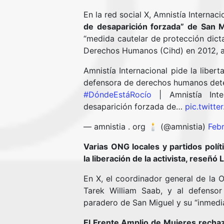
En la red social X, Amnistía Internaci
de desaparición forzada” de San M
“medida cautelar de protección dict
Derechos Humanos (Cihd) en 2012, a
Amnistía Internacional pide la liber
defensora de derechos humanos dete
#DóndeEstáRocío
| Amnistía Inte
desaparición forzada de…
pic.twitt
— amnistia . org 🕯 (@amnistia)
Febr
Varias ONG locales y partidos polí
la liberación de la activista, reseñó L
En X, el coordinador general de la O
Tarek William Saab, y al defensor
paradero de San Miguel y su “inmedia
El Frente Amplio de Mujeres rechaz