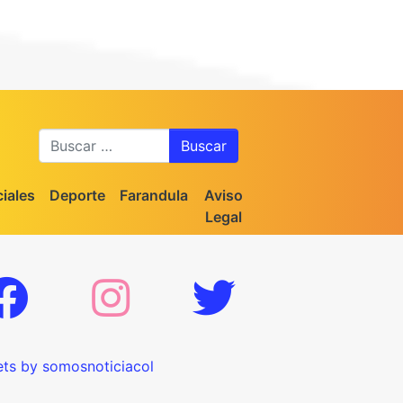
Buscar
iales
Deporte
Farandula
Aviso
Legal
ts by somosnoticiacol