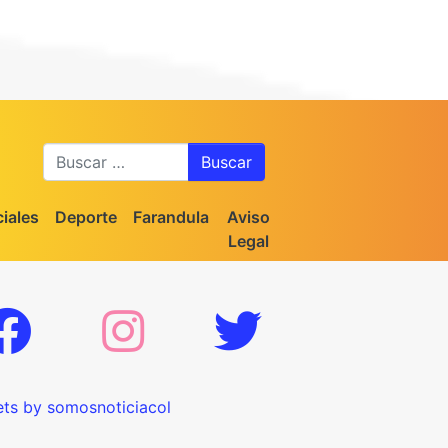
Buscar
iales
Deporte
Farandula
Aviso
Legal
ts by somosnoticiacol