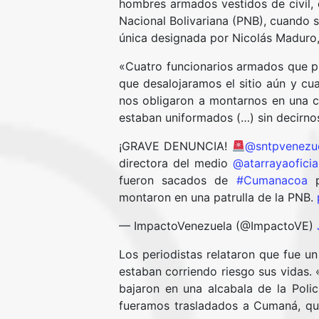
hombres armados vestidos de civil, q
Nacional Bolivariana (PNB), cuando s
única designada por Nicolás Maduro,
«Cuatro funcionarios armados que p
que desalojaramos el sitio aún y c
nos obligaron a montarnos en una c
estaban uniformados (…) sin decirno
¡GRAVE DENUNCIA!
@sntpvenezu
directora del medio
@atarrayaoficia
fueron sacados de
#Cumanacoa
p
montaron en una patrulla de la PNB.
— ImpactoVenezuela (@ImpactoVE)
Los periodistas relataron que fue 
estaban corriendo riesgo sus vidas
bajaron en una alcabala de la Polic
fueramos trasladados a Cumaná, qu