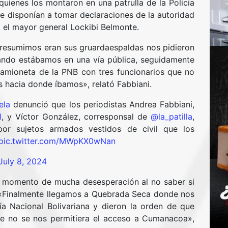
uienes los montaron en una patrulla de la Policía
e disponían a tomar declaraciones de la autoridad
 el mayor general Lockibi Belmonte.
resumimos eran sus gruardaespaldas nos pidieron
uando estábamos en una vía pública, seguidamente
amioneta de la PNB con tres funcionarios que no
s hacia donde íbamos», relató Fabbiani.
ela
denunció que los periodistas Andrea Fabbiani,
l
, y Víctor González, corresponsal de
@la_patilla
,
or sujetos armados vestidos de civil que los
pic.twitter.com/MWpKX0wNan
July 8, 2024
un momento de mucha desesperación al no saber si
. «Finalmente llegamos a Quebrada Seca donde nos
ía Nacional Bolivariana y dieron la orden de que
e no se nos permitiera el acceso a Cumanacoa»,