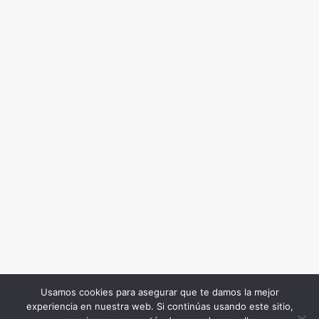
Usamos cookies para asegurar que te damos la mejor
experiencia en nuestra web. Si continúas usando este sitio,
Todos los Derechos Reservados. Somos Noticia COL