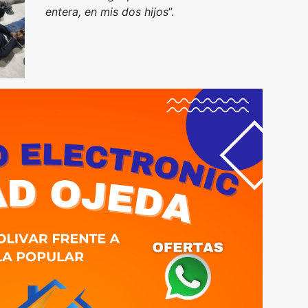
entera, en mis dos hijos
”.