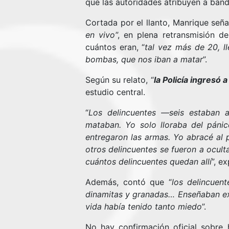
que las autoridades atribuyen a band
Cortada por el llanto, Manrique seña
en vivo
”, en plena retransmisión d
cuántos eran, “
tal vez más de 20, l
bombas, que nos iban a matar
”.
Según su relato, “
la Policía ingresó 
estudio central.
“
Los delincuentes —seis estaban a
mataban. Yo solo lloraba del pánico
entregaron las armas. Yo abracé al p
otros delincuentes se fueron a ocult
cuántos delincuentes quedan allí
”, ex
Además, contó que “
los delincuen
dinamitas y granadas… Enseñaban ex
vida había tenido tanto miedo
”.
No hay confirmación oficial sobre 