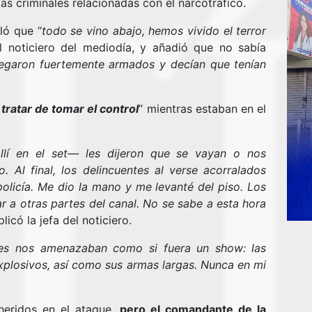
as criminales relacionadas con el narcotráfico.
ló que “
todo se vino abajo, hemos vivido el terror
el noticiero del mediodía, y añadió que no sabía
legaron fuertemente armados y decían que tenían
a tratar de tomar el control
” mientras estaban en el
llí en el set— les dijeron que se vayan o nos
. Al final, los delincuentes al verse acorralados
olicía. Me dio la mano y me levanté del piso. Los
ar a otras partes del canal. No se sabe a esta hora
plicó la jefa del noticiero.
tes nos amenazaban como si fuera un show: las
plosivos, así como sus armas largas. Nunca en mi
heridos en el ataque,
pero el comandante de la