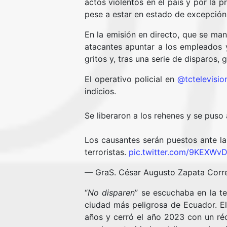
actos violentos en el país y por la p
pese a estar en estado de excepción
En la emisión en directo, que se man
atacantes apuntar a los empleados y
gritos y, tras una serie de disparos,
El operativo policial en
@tctelevisio
indicios.
Se liberaron a los rehenes y se puso
Los causantes serán puestos ante la
terroristas.
pic.twitter.com/9KEXWv
— GraS. César Augusto Zapata Corr
“
No disparen
” se escuchaba en la te
ciudad más peligrosa de Ecuador. El
años y cerró el año 2023 con un réc