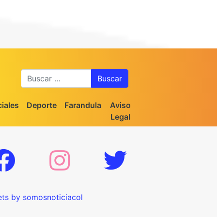
Buscar
iales
Deporte
Farandula
Aviso
Legal
ts by somosnoticiacol