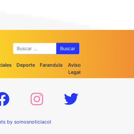
Buscar
iales
Deporte
Farandula
Aviso
Legal
ts by somosnoticiacol