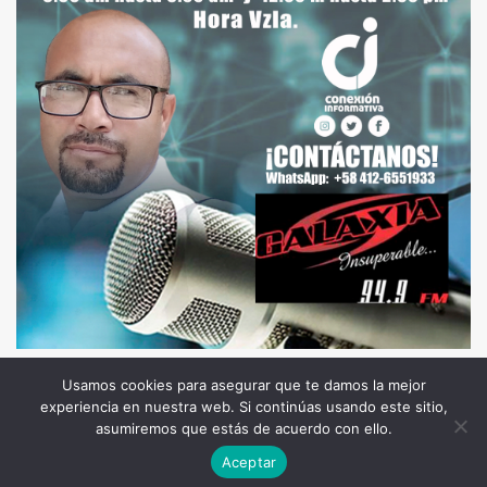
Usamos cookies para asegurar que te damos la mejor
experiencia en nuestra web. Si continúas usando este sitio,
Todos los Derechos Reservados. Somos Noticia COL
asumiremos que estás de acuerdo con ello.
© 2026 |
Terminos y condiciones
|
Politica de
Aceptar
privacidad