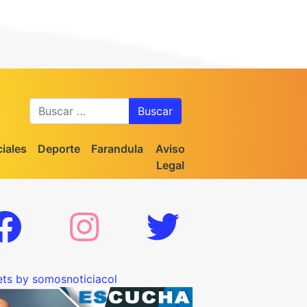
Buscar
iales
Deporte
Farandula
Aviso
Legal
ts by somosnoticiacol