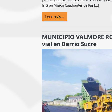
Justicia y Paz, A/J Remigio Ceballos Ichaso, 
la Gran Misión Cuadrantes de Paz […]
Leer más…
MUNICIPIO VALMORE ROD
vial en Barrio Sucre