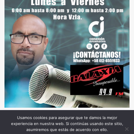
Usamos cookies para asegurar que te damos la mejor
experiencia en nuestra web. Si continúas usando este sitio,
Todos los Derechos Reservados. Somos Noticia COL
asumiremos que estás de acuerdo con ello.
© 2026 |
Terminos y condiciones
|
Politica de