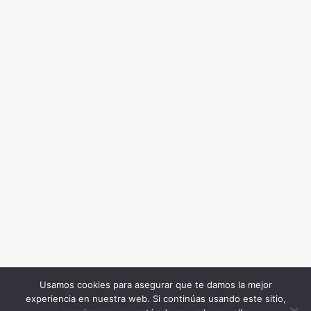
Usamos cookies para asegurar que te damos la mejor
experiencia en nuestra web. Si continúas usando este sitio,
Todos los Derechos Reservados. Somos Noticia COL