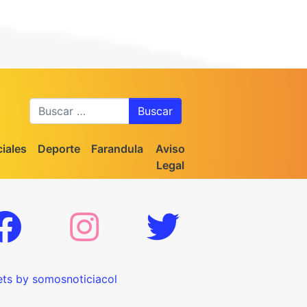
Buscar
iales
Deporte
Farandula
Aviso
Legal
ts by somosnoticiacol