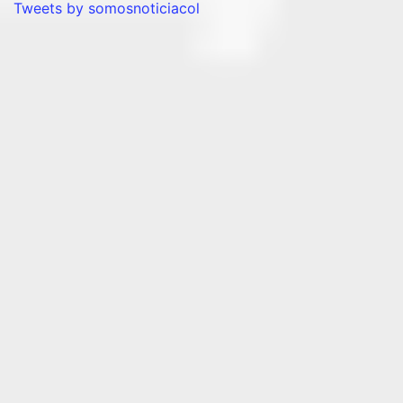
Tweets by somosnoticiacol