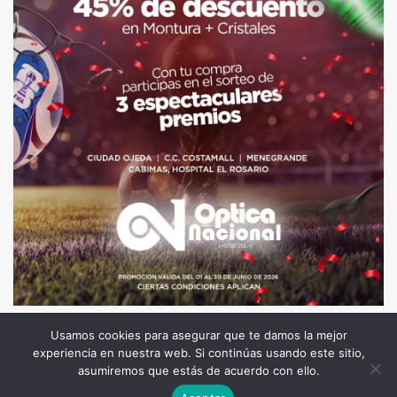
Usamos cookies para asegurar que te damos la mejor
experiencia en nuestra web. Si continúas usando este sitio,
Todos los Derechos Reservados. Somos Noticia COL
asumiremos que estás de acuerdo con ello.
© 2026 |
Terminos y condiciones
|
Politica de