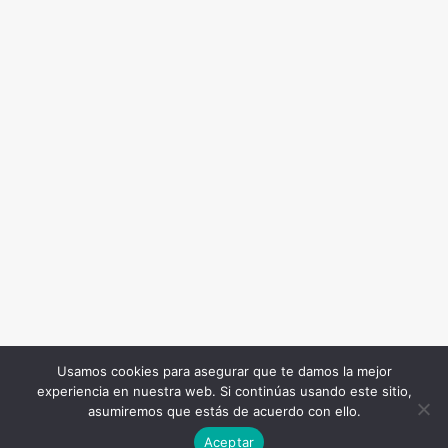
Usamos cookies para asegurar que te damos la mejor
experiencia en nuestra web. Si continúas usando este sitio,
Todos los Derechos Reservados. Somos Noticia COL
asumiremos que estás de acuerdo con ello.
© 2026 |
Terminos y condiciones
|
Politica de
Aceptar
privacidad