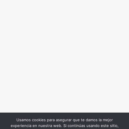
Usamos cookies para asegurar que te damos la mejor
experiencia en nuestra web. Si continúas usando este sitio,
Todos los Derechos Reservados. Somos Noticia COL