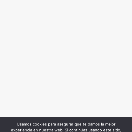
Usamos cookies para asegurar que te damos la mejor
experiencia en nuestra web. Si continúas usando este sitio,
Todos los Derechos Reservados. Somos Noticia COL