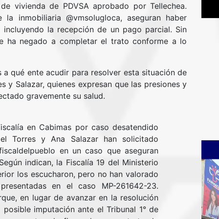
an de vivienda de PDVSA aprobado por Tellechea.
 la inmobiliaria @vmsolugloca, aseguran haber
 incluyendo la recepción de un pago parcial. Sin
 ha negado a completar el trato conforme a lo
 qué ente acudir para resolver esta situación de
s y Salazar, quienes expresan que las presiones y
fectado gravemente su salud.
Fiscalía en Cabimas por caso desatendido
l Torres y Ana Salazar han solicitado
@fiscaldelpueblo en un caso que aseguran
egún indican, la Fiscalía 19 del Ministerio
erior los escucharon, pero no han valorado
 presentadas en el caso MP-261642-23.
ue, en lugar de avanzar en la resolución
 posible imputación ante el Tribunal 1° de