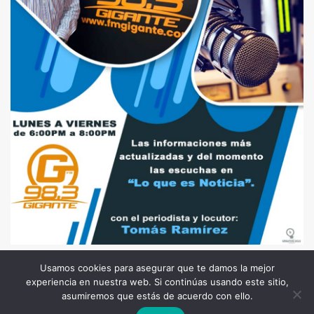
Usamos cookies para asegurar que te damos la mejor
experiencia en nuestra web. Si continúas usando este sitio,
Todos los Derechos Reservados. Somos Noticia COL
asumiremos que estás de acuerdo con ello.
© 2026 |
Terminos y condiciones
|
Politica de