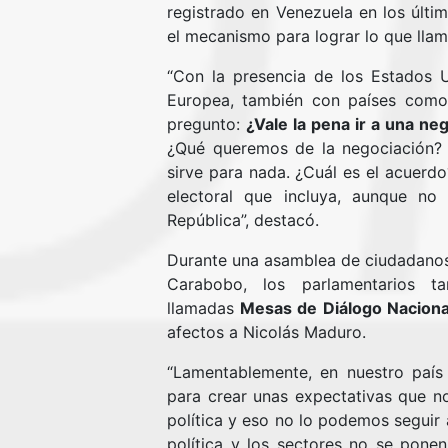
registrado en Venezuela en los últi
el mecanismo para lograr lo que llam
“Con la presencia de los Estados 
Europea, también con países como
pregunto:
¿Vale la pena ir a una n
¿Qué queremos de la negociación? 
sirve para nada. ¿Cuál es el acuerd
electoral que incluya, aunque no 
República”, destacó.
Durante una asamblea de ciudadanos
Carabobo, los parlamentarios t
llamadas
Mesas de Diálogo Naciona
afectos a Nicolás Maduro.
“Lamentablemente, en nuestro país 
para crear unas expectativas que n
política y eso no lo podemos seguir
política y los sectores no se pone