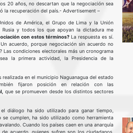
mos 20 años, no descartan que la negociación sea
ó la recuperación del país.- Advertisement –
Unidos de América, el Grupo de Lima y la Unión
 Rusia y todos los que apoyan la dictadura me
egociación con estos términos?
La respuesta es sí.
Un acuerdo, porque negociación sin acuerdo no
o? Las condiciones electorales más un cronograma
sea la primera actividad, la Presidencia de la
 realizada en el municipio Naguanagua del estado
ambién fijaron posición en relación con las
l,
que se promueven desde los distintos sectores
el diálogo ha sido utilizado para ganar tiempo,
o se cumplen, ha sido utilizado como herramienta
 avalando. Cuando los países caen en una anarquía
n de acuerdo, quienes sufren son los ciudadanos,