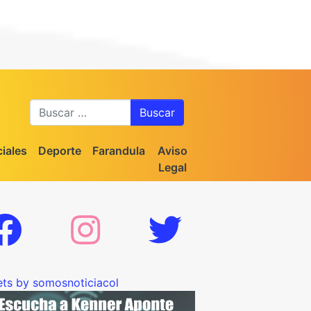
Buscar
iales
Deporte
Farandula
Aviso
Legal
ts by somosnoticiacol