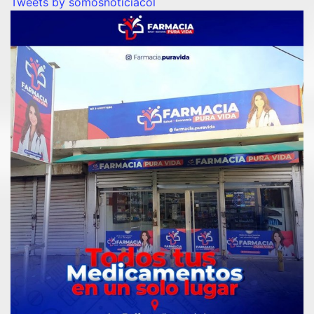
Tweets by somosnoticiacol