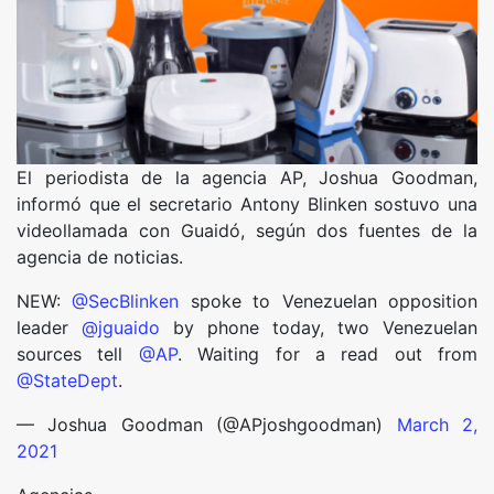
El periodista de la agencia AP, Joshua Goodman,
informó que el secretario Antony Blinken sostuvo una
videollamada con Guaidó, según dos fuentes de la
agencia de noticias.
NEW:
@SecBlinken
spoke to Venezuelan opposition
leader
@jguaido
by phone today, two Venezuelan
sources tell
@AP
. Waiting for a read out from
@StateDept
.
— Joshua Goodman (@APjoshgoodman)
March 2,
2021