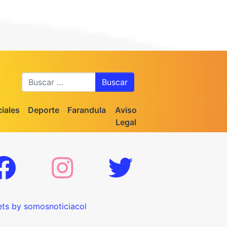
Buscar
iales
Deporte
Farandula
Aviso
Legal
ts by somosnoticiacol