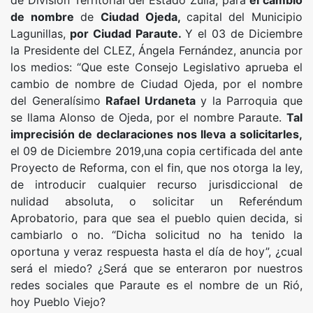
de División Territorial del Estado Zulia, para
el cambio
de nombre
de
Ciudad Ojeda,
capital del Municipio
Lagunillas,
por Ciudad Paraute.
Y el 03 de Diciembre
la Presidente del CLEZ, Ángela Fernández, anuncia por
los medios: “Que este Consejo Legislativo aprueba el
cambio de nombre de Ciudad Ojeda, por el nombre
del Generalísimo
Rafael Urdaneta
y la Parroquia que
se llama Alonso de Ojeda, por el nombre Paraute.
Tal
imprecisión de declaraciones nos lleva a solicitarles,
el 09 de Diciembre 2019,una copia certificada del ante
Proyecto de Reforma, con el fin, que nos otorga la ley,
de introducir cualquier recurso jurisdiccional de
nulidad absoluta, o solicitar un Referéndum
Aprobatorio, para que sea el pueblo quien decida, si
cambiarlo o no. “Dicha solicitud no ha tenido la
oportuna y veraz respuesta hasta el día de hoy”, ¿cual
será el miedo? ¿Será que se enteraron por nuestros
redes sociales que Paraute es el nombre de un Rió,
hoy Pueblo Viejo?