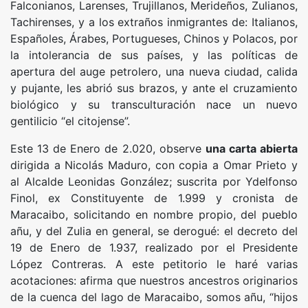
Falconianos, Larenses, Trujillanos, Merideños, Zulianos,
Tachirenses, y a los extraños inmigrantes de: Italianos,
Españoles, Árabes, Portugueses, Chinos y Polacos, por
la intolerancia de sus países, y las políticas de
apertura del auge petrolero, una nueva ciudad, calida
y pujante, les abrió sus brazos, y ante el cruzamiento
biológico y su transculturación nace un nuevo
gentilicio “el citojense”.
Este 13 de Enero de 2.020, observe
una carta abierta
dirigida a Nicolás Maduro, con copia a Omar Prieto y
al Alcalde Leonidas González; suscrita por Ydelfonso
Finol, ex Constituyente de 1.999 y cronista de
Maracaibo, solicitando en nombre propio, del pueblo
añu, y del Zulia en general, se derogué: el decreto del
19 de Enero de 1.937, realizado por el Presidente
López Contreras. A este petitorio le haré varias
acotaciones: afirma que nuestros ancestros originarios
de la cuenca del lago de Maracaibo, somos añu, “hijos