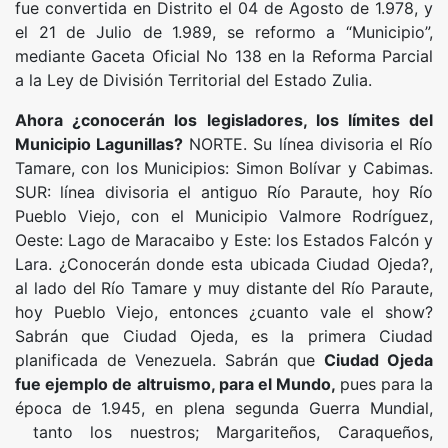
fue convertida en Distrito el 04 de Agosto de 1.978, y
el 21 de Julio de 1.989, se reformo a “Municipio”,
mediante Gaceta Oficial No 138 en la Reforma Parcial
a la Ley de División Territorial del Estado Zulia.
Ahora ¿conocerán los legisladores, los límites del
Municipio Lagunillas?
NORTE. Su línea divisoria el Río
Tamare, con los Municipios: Simon Bolívar y Cabimas.
SUR: línea divisoria el antiguo Río Paraute, hoy Río
Pueblo Viejo, con el Municipio Valmore Rodríguez,
Oeste: Lago de Maracaibo y Este: los Estados Falcón y
Lara. ¿Conocerán donde esta ubicada Ciudad Ojeda?,
al lado del Río Tamare y muy distante del Río Paraute,
hoy Pueblo Viejo, entonces ¿cuanto vale el show?
Sabrán que Ciudad Ojeda, es la primera Ciudad
planificada de Venezuela. Sabrán que
Ciudad Ojeda
fue ejemplo de altruismo, para el Mundo,
pues para la
época de 1.945, en plena segunda Guerra Mundial,
tanto los nuestros; Margariteños, Caraqueños,