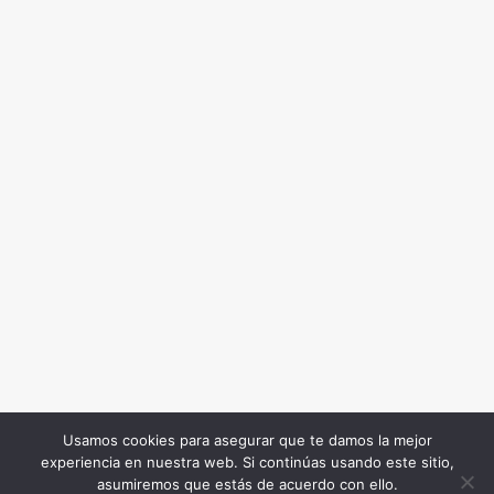
Usamos cookies para asegurar que te damos la mejor
experiencia en nuestra web. Si continúas usando este sitio,
Todos los Derechos Reservados. Somos Noticia COL
asumiremos que estás de acuerdo con ello.