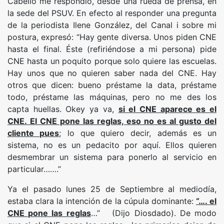
Cabello me respondió, desde una rueda de prensa, en
la sede del PSUV. En efecto al responder una pregunta
de la periodista Ilene González, del Canal i sobre mi
postura, expresó: “Hay gente diversa. Unos piden CNE
hasta el final. Éste (refiriéndose a mi persona) pide
CNE hasta un poquito porque solo quiere las escuelas.
Hay unos que no quieren saber nada del CNE. Hay
otros que dicen: bueno préstame la data, préstame
todo, préstame las máquinas, pero no me des los
capta huellas. Okey ya va,
si el CNE aparece es el
CNE. El CNE pone las reglas, eso no es al gusto del
cliente pues
; lo que quiero decir, además es un
sistema, no es un pedacito por aquí. Ellos quieren
desmembrar un sistema para ponerlo al servicio en
particular…….”
Ya el pasado lunes 25 de Septiembre al mediodía,
estaba clara la intención de la cúpula dominante:
“…. el
CNE pone las reglas
…” (Dijo Diosdado). De modo