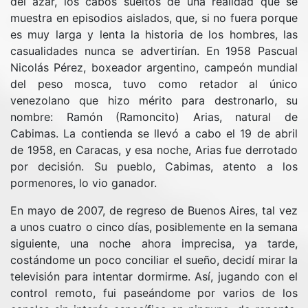
del azar, los cabos sueltos de una realidad que se
muestra en episodios aislados, que, si no fuera porque
es muy larga y lenta la historia de los hombres, las
casualidades nunca se advertirían. En 1958 Pascual
Nicolás Pérez, boxeador argentino, campeón mundial
del peso mosca, tuvo como retador al único
venezolano que hizo mérito para destronarlo, su
nombre: Ramón (Ramoncito) Arias, natural de
Cabimas. La contienda se llevó a cabo el 19 de abril
de 1958, en Caracas, y esa noche, Arias fue derrotado
por decisión. Su pueblo, Cabimas, atento a los
pormenores, lo vio ganador.
En mayo de 2007, de regreso de Buenos Aires, tal vez
a unos cuatro o cinco días, posiblemente en la semana
siguiente, una noche ahora imprecisa, ya tarde,
costándome un poco conciliar el sueño, decidí mirar la
televisión para intentar dormirme. Así, jugando con el
control remoto, fui paseándome por varios de los