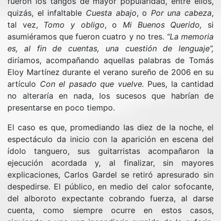
fueron los tangos de mayor popularidad, entre ellos,
quizás, el infaltable
Cuesta abajo
, o
Por una cabeza
,
tal vez,
Tomo y obligo
, o
Mi Buenos Querido,
si
asumiéramos que fueron cuatro y no tres.
“La memoria
es, al fin de cuentas, una cuestión de lenguaje”
,
diríamos, acompañando aquellas palabras de Tomás
Eloy Martínez durante el verano sureño de 2006 en su
artículo
Con el pasado que vuelve.
Pues, la cantidad
no alteraría en nada, los sucesos que habrían de
presentarse en poco tiempo.
El caso es que, promediando las diez de la noche, el
espectáculo da inicio con la aparición en escena del
ídolo tanguero, sus guitarristas acompañaron la
ejecución acordada y, al finalizar, sin mayores
explicaciones, Carlos Gardel se retiró apresurado sin
despedirse. El público, en medio del calor sofocante,
del alboroto expectante cobrando fuerza, al darse
cuenta, como siempre ocurre en estos casos,