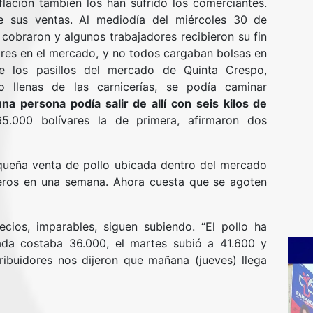
lación también los han sufrido los comerciantes.
e sus ventas. Al mediodía del miércoles 30 de
cobraron y algunos trabajadores recibieron su fin
es en el mercado, y no todos cargaban bolsas en
 los pasillos del mercado de Quinta Crespo,
 llenas de las carnicerías, se podía caminar
a persona podía salir de allí con seis kilos de
5.000 bolívares la de primera, afirmaron dos
queña venta de pollo ubicada dentro del mercado
teros en una semana. Ahora cuesta que se agoten
ecios, imparables, siguen subiendo. “El pollo ha
da costaba 36.000, el martes subió a 41.600 y
ribuidores nos dijeron que mañana (jueves) llega