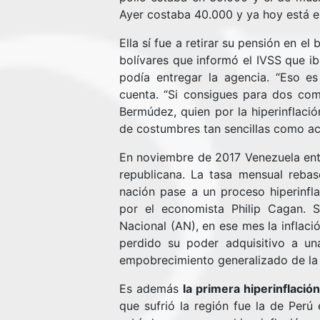
Ayer costaba 40.000 y ya hoy está e
Ella sí fue a retirar su pensión en e
bolívares que informó el IVSS que ib
podía entregar la agencia. “Eso e
cuenta. “Si consigues para dos comi
Bermúdez, quien por la hiperinflació
de costumbres tan sencillas como ac
En noviembre de 2017 Venezuela entró
republicana. La tasa mensual reba
nación pase a un proceso hiperinfl
por el economista Philip Cagan. 
Nacional (AN), en ese mes la inflac
perdido su poder adquisitivo a un
empobrecimiento generalizado de la
Es además
la primera hiperinflaci
que sufrió la región fue la de Perú