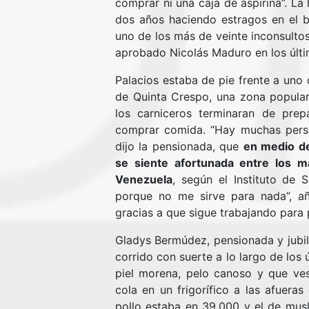
comprar ni una caja de aspirina”. La
dos años haciendo estragos en el b
uno de los más de veinte inconsultos
aprobado Nicolás Maduro en los últi
Palacios estaba de pie frente a uno
de Quinta Crespo, una zona popular
los carniceros terminaran de pre
comprar comida. “Hay muchas perso
dijo la pensionada, que
en medio de
se siente afortunada entre los 
Venezuela
, según el Instituto de 
porque no me sirve para nada”, añ
gracias a que sigue trabajando para
Gladys Bermúdez, pensionada y jubila
corrido con suerte a lo largo de los
piel morena, pelo canoso y que vest
cola en un frigorífico a las afuera
pollo estaba en 39.000 y el de muslo