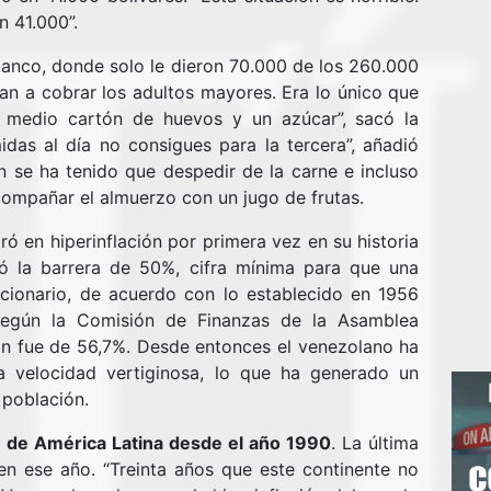
n 41.000”.
l banco, donde solo le dieron 70.000 de los 260.000
an a cobrar los adultos mayores. Era lo único que
s medio cartón de huevos y un azúcar”, sacó la
das al día no consigues para la tercera”, añadió
n se ha tenido que despedir de la carne e incluso
ompañar el almuerzo con un jugo de frutas.
 en hiperinflación por primera vez en su historia
só la barrera de 50%, cifra mínima para que una
acionario, de acuerdo con lo establecido en 1956
Según la Comisión de Finanzas de la Asamblea
ión fue de 56,7%. Desde entonces el venezolano ha
a velocidad vertiginosa, lo que ha generado un
 población.
ón de América Latina desde el año 1990
. La última
 en ese año. “Treinta años que este continente no