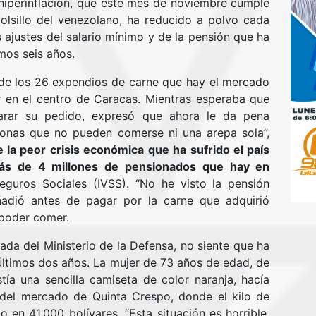
 hiperinflación, que este mes de noviembre cumple
olsillo del venezolano, ha reducido a polvo cada
 ajustes del salario mínimo y de la pensión que ha
mos seis años.
 de los 26 expendios de carne que hay el mercado
 en el centro de Caracas. Mientras esperaba que
parar su pedido, expresó que ahora le da pena
nas que no pueden comerse ni una arepa sola”,
 la peor crisis económica que ha sufrido el país
más de 4 millones de pensionados que hay en
Seguros Sociales (IVSS). “No he visto la pensión
adió antes de pagar por la carne que adquirió
 poder comer.
da del Ministerio de la Defensa, no siente que ha
 últimos dos años. La mujer de 73 años de edad, de
ía una sencilla camiseta de color naranja, hacía
s del mercado de Quinta Crespo, donde el kilo de
 en 41.000 bolívares. “Esta situación es horrible.