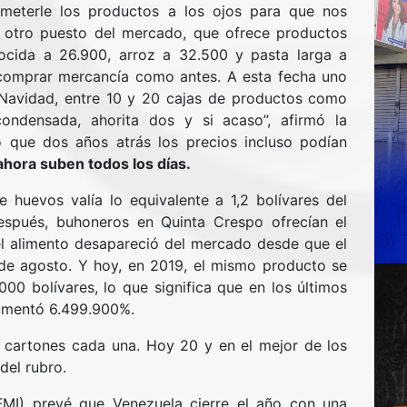
 meterle los productos a los ojos para que nos
 otro puesto del mercado, que ofrece productos
cida a 26.900, arroz a 32.500 y pasta larga a
comprar mercancía como antes. A esta fecha uno
Navidad, entre 10 y 20 cajas de productos como
ondensada, ahorita dos y si acaso”, afirmó la
 que dos años atrás los precios incluso podían
ahora suben todos los días.
huevos valía lo equivalente a 1,2 bolívares del
spués, buhoneros en Quinta Crespo ofrecían el
el alimento desapareció del mercado desde que el
 de agosto. Y hoy, en 2019, el mismo producto se
00 bolívares, lo que significa que en los últimos
umentó 6.499.900%.
 cartones cada una. Hoy 20 y en el mejor de los
del rubro.
(FMI) prevé que Venezuela cierre el año con una