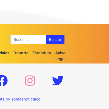
Buscar
iales
Deporte
Farandula
Aviso
Legal
ts by somosnoticiacol