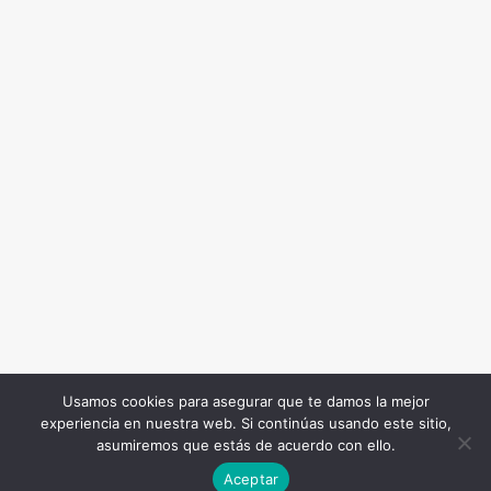
Usamos cookies para asegurar que te damos la mejor
experiencia en nuestra web. Si continúas usando este sitio,
Todos los Derechos Reservados. Somos Noticia COL
asumiremos que estás de acuerdo con ello.
© 2026 |
Terminos y condiciones
|
Politica de
Aceptar
privacidad