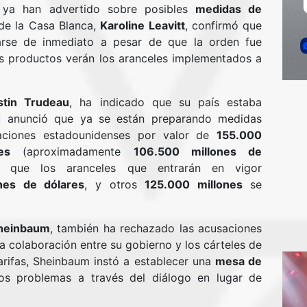
 ya han advertido sobre posibles
medidas de
 de la Casa Blanca,
Karoline Leavitt
, confirmó que
arse de inmediato a pesar de que la orden fue
s productos verán los aranceles implementados a
stin Trudeau
, ha indicado que su país estaba
u anunció que ya se están preparando medidas
taciones estadounidenses por valor de
155.000
es
(aproximadamente
106.500 millones de
ó que los aranceles que entrarán en vigor
nes de dólares
, y otros
125.000 millones
se
Sheinbaum
, también ha rechazado las acusaciones
 colaboración entre su gobierno y los cárteles de
arifas, Sheinbaum instó a establecer una
mesa de
s problemas a través del diálogo en lugar de