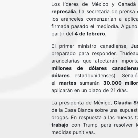
Los líderes de México y Canadá
represalia
. La secretaria de prensa
los aranceles comenzarían a aplic
firmada pasado el mediodía. Alguno
partir del
4 de febrero
.
El primer ministro canadiense,
Ju
preparado para responder. Trudea
arancelarias que afectarán impor
millones de dólares canadiens
dólares
estadounidenses). Señal
el
martes
sumarán
30.000 millo
aplicarán en un plazo de 21 días.
La presidenta de México,
Claudia 
de la Casa Blanca sobre una supuesta
drogas. En respuesta a las nuevas t
trabajo
con Trump para resolver lo
medidas punitivas.