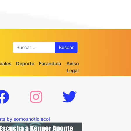
Buscar
iales
Deporte
Farandula
Aviso
Legal
ts by somosnoticiacol