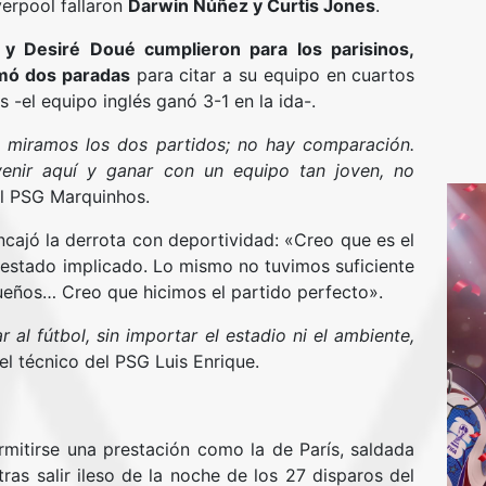
verpool fallaron
Darwin Núñez y Curtis Jones
.
y Desiré Doué cumplieron para los parisinos,
mó dos paradas
para citar a su equipo en cuartos
s -el equipo inglés ganó 3-1 en la ida-.
i miramos los dos partidos; no hay comparación.
venir aquí y ganar con un equipo tan joven, no
el PSG Marquinhos.
encajó la derrota con deportividad: «Creo que es el
 estado implicado. Lo mismo no tuvimos suficiente
ueños… Creo que hicimos el partido perfecto».
 fútbol, sin importar el estadio ni el ambiente,
 el técnico del PSG Luis Enrique.
rmitirse una prestación como la de París, saldada
ras salir ileso de la noche de los 27 disparos del