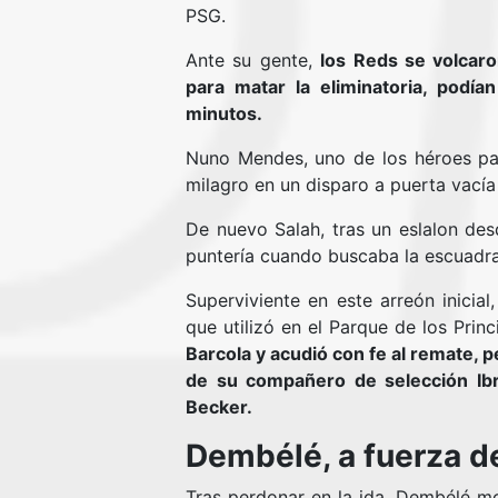
PSG.
Ante su gente,
los Reds se volcaron
para matar la eliminatoria, podía
minutos.
Nuno Mendes, uno de los héroes pa
milagro en un disparo a puerta vacía 
De nuevo Salah, tras un eslalon des
puntería cuando buscaba la escuadra
Superviviente en este arreón inici
que utilizó en el Parque de los Prin
Barcola y acudió con fe al remate, p
de su compañero de selección Ibr
Becker.
Dembélé, a fuerza d
Tras perdonar en la ida, Dembélé 