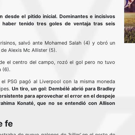
 desde el pitido inicial. Dominantes e incisivos
n haber tenido tres goles de ventaja tras seis
risinos, salvó ante Mohamed Salah (4) y obró un
de Alexis Mc Allister (5).
de el centro del campo, rozó el gol pero no tuvo
 (6).
al, el PSG pagó al Liverpool con la misma moneda
cipes.
Un tiro, un gol: Dembélé abrió para Bradley
ersistente para aprovechar el error en el despeje
ahima Konaté, que no se entendió con Allison
e fe
mostraba de nuevo galones de
‘killer’
en el norte de