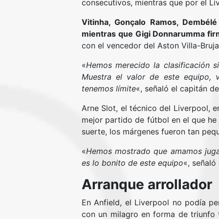
consecutivos, mientras que por el Li
Vitinha, Gonçalo Ramos, Dembélé 
mientras que Gigi Donnarumma fir
con el vencedor del Aston Villa-Bruja
«
Hemos merecido la clasificación s
Muestra el valor de este equipo, 
tenemos límite
«, señaló el capitán d
Arne Slot, el técnico del Liverpool, 
mejor partido de fútbol en el que he
suerte, los márgenes fueron tan peq
«
Hemos mostrado que amamos jugar al
es lo bonito de este equipo
«, señaló
Arranque arrollador
En Anfield, el Liverpool no podía pe
con un milagro en forma de triunfo t