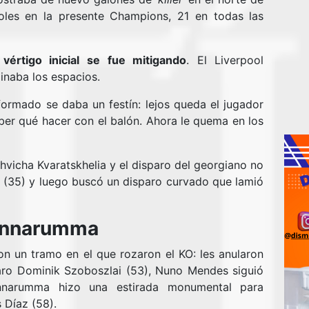
goles en la presente Champions, 21 en todas las
vértigo inicial se fue mitigando
. El Liverpool
inaba los espacios.
ormado se daba un festín: lejos queda el jugador
er qué hacer con el balón. Ahora le quema en los
Khvicha Kvaratskhelia y el disparo del georgiano no
 (35) y luego buscó un disparo curvado que lamió
Donnarumma
on un tramo en el que rozaron el KO: les anularon
aro Dominik Szoboszlai (53), Nuno Mendes siguió
onnarumma hizo una estirada monumental para
 Díaz (58).