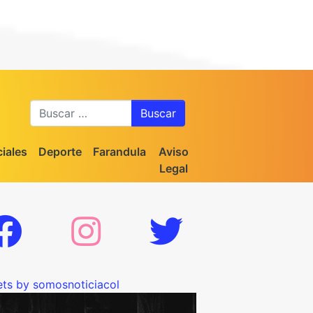
Buscar
iales
Deporte
Farandula
Aviso
Legal
ts by somosnoticiacol