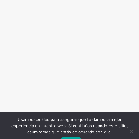
Usamos cookies para asegurar que te damos la mejor
experiencia en nuestra web. Si continúas usando este sitio,
Todos los Derechos Reservados. Somos Noticia COL
asumiremos que estás de acuerdo con ello.
© 2026 |
Terminos y condiciones
|
Politica de