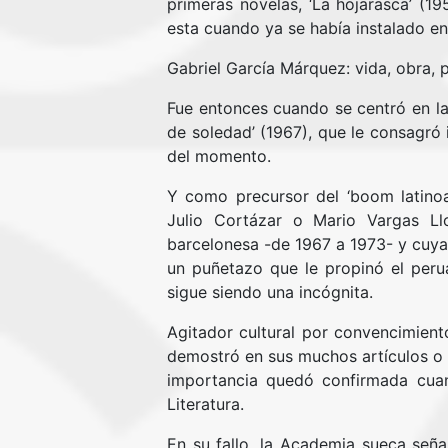
primeras novelas, ‘La hojarasca’ (195
esta cuando ya se había instalado en
Gabriel García Márquez: vida, obra, 
Fue entonces cuando se centró en la 
de soledad’ (1967), que le consagr
del momento.
Y como precursor del ‘boom latinoa
Julio Cortázar o Mario Vargas L
barcelonesa -de 1967 a 1973- y cuya
un puñetazo que le propinó el peru
sigue siendo una incógnita.
Agitador cultural por convencimien
demostró en sus muchos artículos o e
importancia quedó confirmada cua
Literatura.
En su fallo, la Academia sueca señ