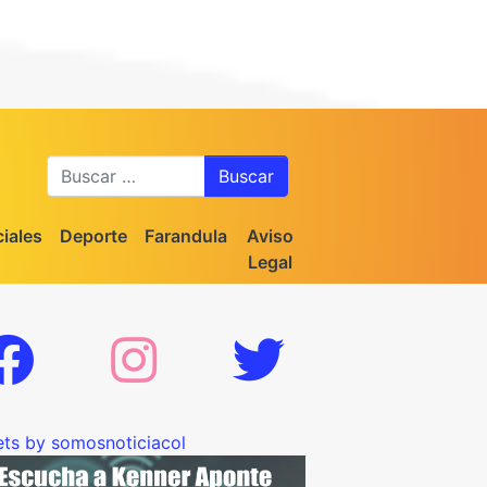
Buscar
iales
Deporte
Farandula
Aviso
Legal
ts by somosnoticiacol