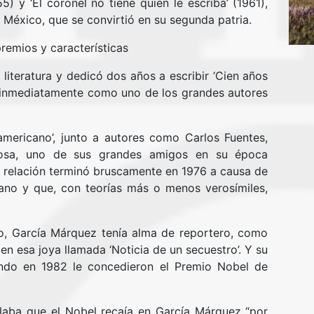
5) y ‘El coronel no tiene quien le escriba’ (1961),
 México, que se convirtió en su segunda patria.
premios y características
literatura y dedicó dos años a escribir ‘Cien años
ó inmediatamente como uno de los grandes autores
mericano’, junto a autores como Carlos Fuentes,
losa, uno de sus grandes amigos en su época
 relación terminó bruscamente en 1976 a causa de
ano y que, con teorías más o menos verosímiles,
to, García Márquez tenía alma de reportero, como
n esa joya llamada ‘Noticia de un secuestro’. Y su
ndo en 1982 le concedieron el Premio Nobel de
alaba que el Nobel recaía en García Márquez “por