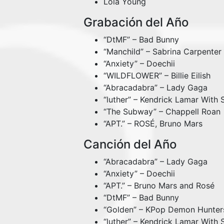
Lola Young
Grabación del Año
“DtMF” – Bad Bunny
“Manchild” – Sabrina Carpenter
“Anxiety” – Doechii
“WILDFLOWER” – Billie Eilish
“Abracadabra” – Lady Gaga
“luther” – Kendrick Lamar With
“The Subway” – Chappell Roan
“APT.” – ROSÉ, Bruno Mars
Canción del Año
“Abracadabra” – Lady Gaga
“Anxiety” – Doechii
“APT.” – Bruno Mars and Rosé
“DtMF” – Bad Bunny
“Golden” – KPop Demon Hunter
“luther” – Kendrick Lamar With