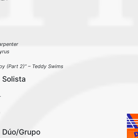
arpenter
yrus
apy (Part 2)” – Teddy Swims
 Solista
r
n
p Dúo/Grupo