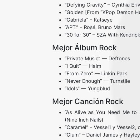
“Defying Gravity” – Cynthia Eri
“Golden [From “KPop Demon Hun
“Gabriela” – Katseye
“APT.” – Rosé, Bruno Mars
“30 for 30” – SZA With Kendric
Mejor Álbum Rock
“Private Music” — Deftones
“I Quit” — Haim
“From Zero” — Linkin Park
“Never Enough” — Turnstile
“Idols” — Yungblud
Mejor Canción Rock
“As Alive as You Need Me to 
(Nine Inch Nails)
“Caramel” – Vessel1 y Vessel2,
“Glum” – Daniel James y Hayley