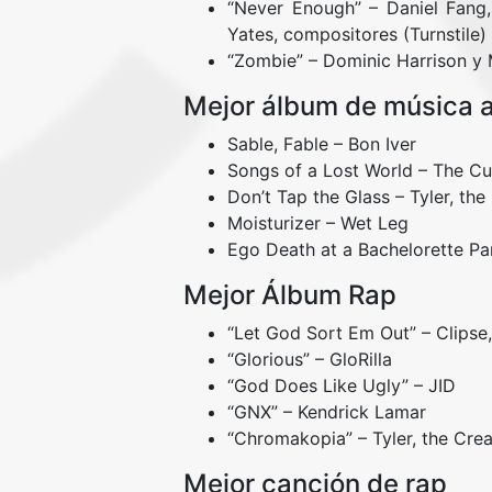
“Never Enough” – Daniel Fang
Yates, compositores (Turnstile)
“Zombie” – Dominic Harrison y
Mejor álbum de música a
Sable, Fable – Bon Iver
Songs of a Lost World – The Cu
Don’t Tap the Glass – Tyler, the
Moisturizer – Wet Leg
Ego Death at a Bachelorette Pa
Mejor Álbum Rap
“Let God Sort Em Out” – Clipse
“Glorious” – GloRilla
“God Does Like Ugly” – JID
“GNX” – Kendrick Lamar
“Chromakopia” – Tyler, the Crea
Mejor canción de rap