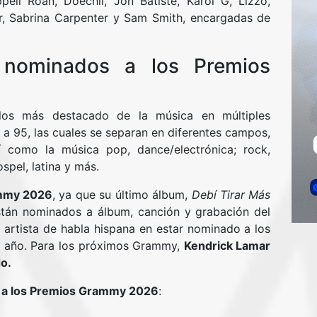
pell Roan, Doechii, Jon Batiste, Karol G, Lizzo,
r, Sabrina Carpenter y Sam Smith, encargadas de
 nominados a los Premios
os más destacado de la música en múltiples
a 95, las cuales se separan en diferentes campos,
í como la música pop, dance/electrónica; rock,
ospel, latina y más.
ammy 2026
, ya que su último álbum,
Debí Tirar Más
están nominados a álbum, canción y grabación del
r artista de habla hispana en estar nominado a los
mo año. Para los próximos Grammy,
Kendrick Lamar
o.
 a los Premios Grammy 2026
: