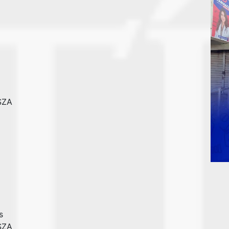
 SZA
s
 SZA