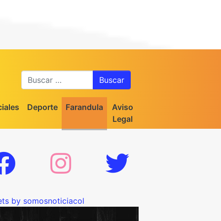
Buscar
iales
Deporte
Farandula
Aviso
Legal
ts by somosnoticiacol