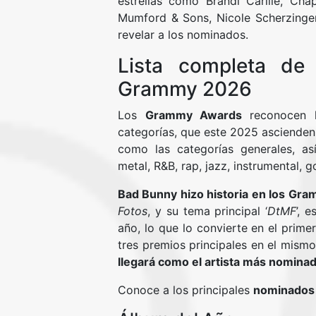
estrellas como Brandi Carlile, Chap
Mumford & Sons, Nicole Scherzinge
revelar a los nominados.
Lista completa de
Grammy 2026
Los
Grammy Awards
reconocen l
categorías, que este 2025 ascienden 
como las categorías generales, as
metal, R&B, rap, jazz, instrumental, g
Bad Bunny hizo historia en los Gr
Fotos
, y su tema principal ‘
DtMF
’, 
año, lo que lo convierte en el prime
tres premios principales en el mis
llegará como el artista más nominad
Conoce a los principales
nominados