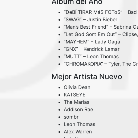
Álbum del Año
“DeBÍ TiRAR MáS FOToS” – Bad
“SWAG” – Justin Bieber
“Man’s Best Friend” – Sabrina C
“Let God Sort Em Out” – Clipse
“MAYHEM” – Lady Gaga
“GNX” – Kendrick Lamar
“MUTT” – Leon Thomas
“CHROMAKOPIA” – Tyler, The Cr
Mejor Artista Nuevo
Olivia Dean
KATSEYE
The Marias
Addison Rae
sombr
Leon Thomas
Alex Warren