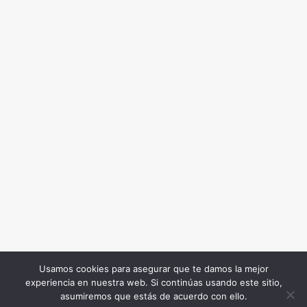
Usamos cookies para asegurar que te damos la mejor
experiencia en nuestra web. Si continúas usando este sitio,
Todos los Derechos Reservados. Somos Noticia COL
asumiremos que estás de acuerdo con ello.
© 2026 |
Terminos y condiciones
|
Politica de