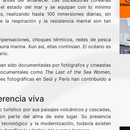
 antes del amanecer. Las buceadoras coreanas
 el estado del mar y se equipan con lo mínimo
s, realizando hasta 100 inmersiones diarias, sin
de la respiración y la resistencia mental son tan
mpensaciones, choques térmicos, redes de pesca
na marina. Aun así, ellas continúan. El océano es
rio.
 han sido documentadas por fotógrafos y cineastas
. Documentales como
The Last of the Sea Women
,
es fotográficas en Seúl y París han contribuido a
erencia viva
vo turístico por sus paisajes volcánicos y cascadas,
on parte del alma de este lugar. Su presencia
tecnológico y la modernización, todavía existen