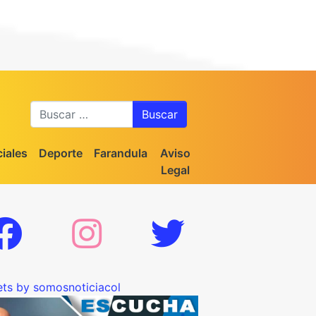
Buscar
iales
Deporte
Farandula
Aviso
Legal
ts by somosnoticiacol