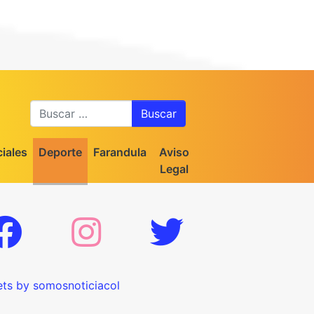
Buscar
iales
Deporte
Farandula
Aviso
Legal
ts by somosnoticiacol